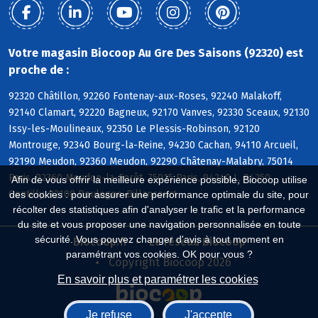
Votre magasin Biocoop Au Gre Des Saisons (92320) est
proche de :
92320 Châtillon, 92260 Fontenay-aux-Roses, 92240 Malakoff,
92140 Clamart, 92220 Bagneux, 92170 Vanves, 92330 Sceaux, 92130
Issy-les-Moulineaux, 92350 Le Plessis-Robinson, 92120
Montrouge, 92340 Bourg-la-Reine, 94230 Cachan, 94110 Arcueil,
92190 Meudon, 92360 Meudon, 92290 Châtenay-Malabry, 75014
Paris, 92360 Meudon-la-Forêt, 75015 Paris, 94240 L, 94250
Afin de vous offrir la meilleure expérience possible, Biocoop utilise
Gentilly, 92100 Boulogne-Billancourt
des cookies : pour assurer une performance optimale du site, pour
récolter des statistiques afin d'analyser le trafic et la performance
du site et vous proposer une navigation personnalisée en toute
sécurité. Vous pouvez changer d'avis à tout moment en
Biocoop.fr
Le réseau Biocoop
paramétrant vos cookies. OK pour vous ?
Copyright Biocoop 2026
En savoir plus et paramétrer les cookies
Je refuse
J'accepte