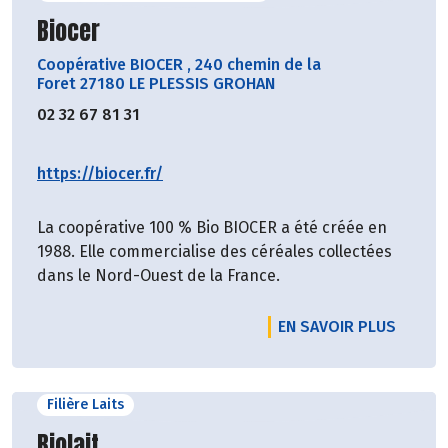
Découvrir le producteur
Biocer
Coopérative BIOCER
,
240 chemin de la
Foret 27180 LE PLESSIS GROHAN
02 32 67 81 31
https://biocer.fr/
La coopérative 100 % Bio BIOCER a été créée en
1988. Elle commercialise des céréales collectées
dans le Nord-Ouest de la France.
EN SAVOIR PLUS
Filière Laits
Découvrir le producteur
Biolait