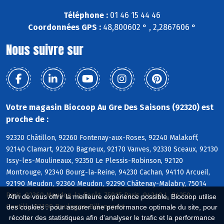
Téléphone :
01 46 15 44 46
Coordonnées GPS :
48,800602 ° , 2,2867606 °
Nous suivre sur
Votre magasin Biocoop Au Gre Des Saisons (92320) est
proche de :
92320 Châtillon, 92260 Fontenay-aux-Roses, 92240 Malakoff,
92140 Clamart, 92220 Bagneux, 92170 Vanves, 92330 Sceaux, 92130
Issy-les-Moulineaux, 92350 Le Plessis-Robinson, 92120
Montrouge, 92340 Bourg-la-Reine, 94230 Cachan, 94110 Arcueil,
92190 Meudon, 92360 Meudon, 92290 Châtenay-Malabry, 75014
Paris, 92360 Meudon-la-Forêt, 75015 Paris, 94240 L, 94250
Afin de vous offrir la meilleure expérience possible, Biocoop utilise
Gentilly, 92100 Boulogne-Billancourt
des cookies : pour assurer une performance optimale du site, pour
récolter des statistiques afin d'analyser le trafic et la performance