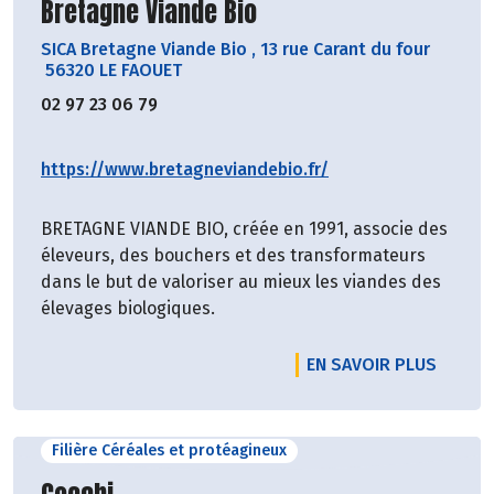
Découvrir le producteur
Bretagne Viande Bio
SICA Bretagne Viande Bio
,
13 rue Carant du four
56320 LE FAOUET
02 97 23 06 79
https://www.bretagneviandebio.fr/
BRETAGNE VIANDE BIO, créée en 1991, associe des
éleveurs, des bouchers et des transformateurs
dans le but de valoriser au mieux les viandes des
élevages biologiques.
EN SAVOIR PLUS
Filière Céréales et protéagineux
Découvrir le producteur