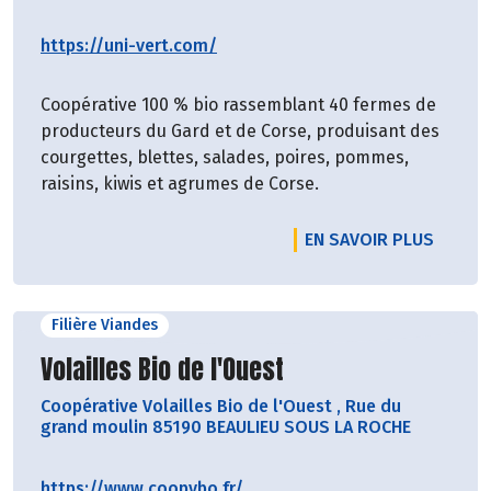
https://uni-vert.com/
Coopérative 100 % bio rassemblant 40 fermes de
producteurs du Gard et de Corse, produisant des
courgettes, blettes, salades, poires, pommes,
raisins, kiwis et agrumes de Corse.
EN SAVOIR PLUS
Filière Viandes
Découvrir le producteur
Volailles Bio de l'Ouest
Coopérative Volailles Bio de l'Ouest
,
Rue du
grand moulin 85190 BEAULIEU SOUS LA ROCHE
https://www.coopvbo.fr/