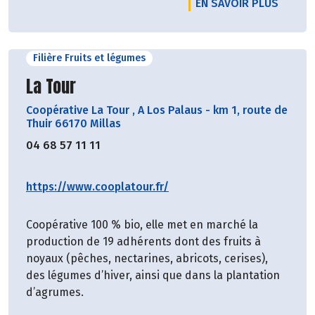
EN SAVOIR PLUS
Filière Fruits et légumes
Découvrir le producteur
La Tour
Coopérative La Tour
,
A Los Palaus - km 1, route de
Thuir 66170 Millas
04 68 57 11 11
https://www.cooplatour.fr/
Coopérative 100 % bio, elle met en marché la
production de 19 adhérents dont des fruits à
noyaux (pêches, nectarines, abricots, cerises),
des légumes d’hiver, ainsi que dans la plantation
d’agrumes.