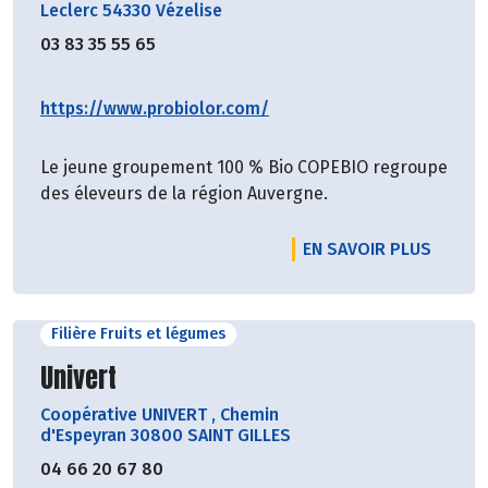
Leclerc 54330 Vézelise
03 83 35 55 65
https://www.probiolor.com/
Le jeune groupement 100 % Bio COPEBIO regroupe
des éleveurs de la région Auvergne.
EN SAVOIR PLUS
Filière Fruits et légumes
Découvrir le producteur
Univert
Coopérative UNIVERT
,
Chemin
d'Espeyran 30800 SAINT GILLES
04 66 20 67 80