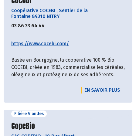
Cocebi
Coopérative COCEBI
,
Sentier de la
Fontaine 89310 NITRY
03 86 33 64 44
https://www.cocebi.com/
Basée en Bourgogne, la coopérative 100 % Bio
COCEBI, créée en 1983, commercialise les céréales,
oléagineux et protéagineux de ses adhérents.
EN SAVOIR PLUS
Filière Viandes
Découvrir le producteur
CopeBio