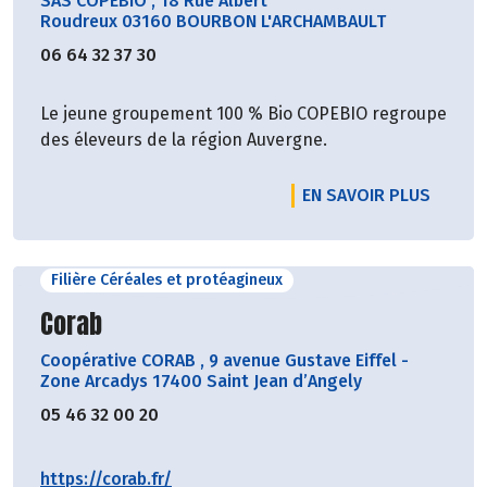
SAS COPEBIO
,
18 Rue Albert
Roudreux 03160 BOURBON L'ARCHAMBAULT
06 64 32 37 30
Le jeune groupement 100 % Bio COPEBIO regroupe
des éleveurs de la région Auvergne.
EN SAVOIR PLUS
Filière Céréales et protéagineux
Découvrir le producteur
Corab
Coopérative CORAB
,
9 avenue Gustave Eiffel -
Zone Arcadys 17400 Saint Jean d’Angely
05 46 32 00 20
https://corab.fr/