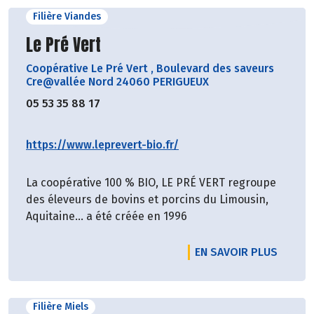
Filière Viandes
Découvrir le producteur
Le Pré Vert
Coopérative Le Pré Vert
,
Boulevard des saveurs
Cre@vallée Nord 24060 PERIGUEUX
05 53 35 88 17
https://www.leprevert-bio.fr/
La coopérative 100 % BIO, LE PRÉ VERT regroupe
des éleveurs de bovins et porcins du Limousin,
Aquitaine… a été créée en 1996
EN SAVOIR PLUS
Filière Miels