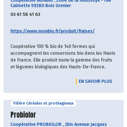
Coopérative Norabio
,
Zone de la Houssoye - rue
Calmette 59280 Bois Grenier
03 61 58 41 63
https://www.norabio.fr/produit/fraises/
Coopérative 100 % bio de 140 fermes qui
accompagnent les conversions bio dans les Hauts
de France. Elle produit toute la gamme des fruits
et légumes biologiques des Hauts-De-France.
EN SAVOIR PLUS
Filière Céréales et protéagineux
Découvrir le producteur
Probiolor
Coopérative PROBIOLOR
,
2bis Avenue Jacques