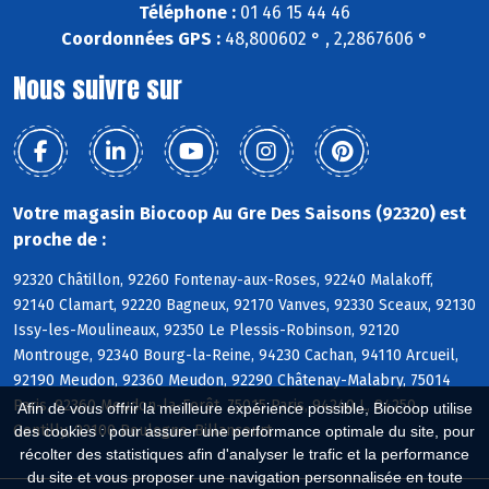
Téléphone :
01 46 15 44 46
Coordonnées GPS :
48,800602 ° , 2,2867606 °
Nous suivre sur
Votre magasin Biocoop Au Gre Des Saisons (92320) est
proche de :
92320 Châtillon, 92260 Fontenay-aux-Roses, 92240 Malakoff,
92140 Clamart, 92220 Bagneux, 92170 Vanves, 92330 Sceaux, 92130
Issy-les-Moulineaux, 92350 Le Plessis-Robinson, 92120
Montrouge, 92340 Bourg-la-Reine, 94230 Cachan, 94110 Arcueil,
92190 Meudon, 92360 Meudon, 92290 Châtenay-Malabry, 75014
Paris, 92360 Meudon-la-Forêt, 75015 Paris, 94240 L, 94250
Afin de vous offrir la meilleure expérience possible, Biocoop utilise
Gentilly, 92100 Boulogne-Billancourt
des cookies : pour assurer une performance optimale du site, pour
récolter des statistiques afin d'analyser le trafic et la performance
du site et vous proposer une navigation personnalisée en toute