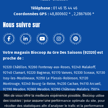
Téléphone :
01 46 15 44 46
Coordonnées GPS :
48,800602 ° , 2,2867606 °
Nous suivre sur
Votre magasin Biocoop Au Gre Des Saisons (92320) est
proche de :
92320 Châtillon, 92260 Fontenay-aux-Roses, 92240 Malakoff,
92140 Clamart, 92220 Bagneux, 92170 Vanves, 92330 Sceaux, 92130
Issy-les-Moulineaux, 92350 Le Plessis-Robinson, 92120
Montrouge, 92340 Bourg-la-Reine, 94230 Cachan, 94110 Arcueil,
92190 Meudon, 92360 Meudon, 92290 Châtenay-Malabry, 75014
Paris, 92360 Meudon-la-Forêt, 75015 Paris, 94240 L, 94250
Afin de vous offrir la meilleure expérience possible, Biocoop utilise
Gentilly, 92100 Boulogne-Billancourt
des cookies : pour assurer une performance optimale du site, pour
récolter des statistiques afin d'analyser le trafic et la performance