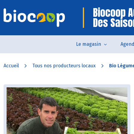
Biocoop A
Des Saiso
Le magasin
Agen
Accueil
Tous nos producteurs locaux
Bio Légume