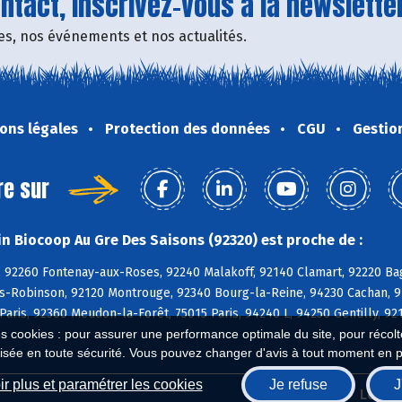
tact, inscrivez-vous à la newsletter
fres, nos événements et nos actualités.
ons légales
Protection des données
CGU
Gestio
re sur
n Biocoop Au Gre Des Saisons (92320) est proche de :
, 92260 Fontenay-aux-Roses, 92240 Malakoff, 92140 Clamart, 92220 Ba
is-Robinson, 92120 Montrouge, 92340 Bourg-la-Reine, 94230 Cachan, 
Paris, 92360 Meudon-la-Forêt, 75015 Paris, 94240 L, 94250 Gentilly, 9
es cookies : pour assurer une performance optimale du site, pour récolter
isée en toute sécurité. Vous pouvez changer d'avis à tout moment en 
r plus et paramétrer les cookies
Je refuse
J
Biocoop.fr
Le ré