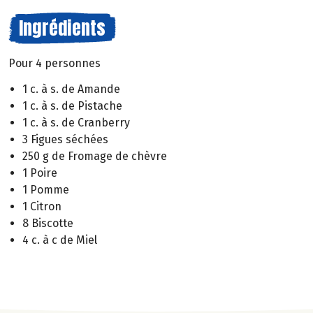
Ingrédients
Pour 4 personnes
1 c. à s. de Amande
1 c. à s. de Pistache
1 c. à s. de Cranberry
3 Figues séchées
250 g de Fromage de chèvre
1 Poire
1 Pomme
1 Citron
8 Biscotte
4 c. à c de Miel