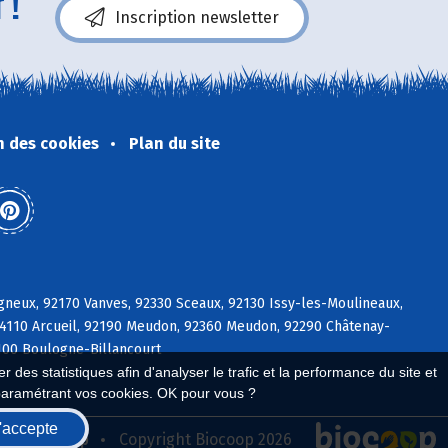
 !
Inscription newsletter
n des cookies
Plan du site
gneux, 92170 Vanves, 92330 Sceaux, 92130 Issy-les-Moulineaux,
94110 Arcueil, 92190 Meudon, 92360 Meudon, 92290 Châtenay-
2100 Boulogne-Billancourt
 des statistiques afin d'analyser le trafic et la performance du site et
paramétrant vos cookies. OK pour vous ?
'accepte
seau Biocoop
Copyright Biocoop 2026