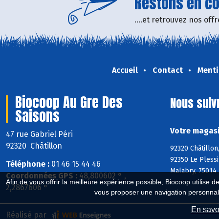
Restons en con
....et retrouvez nos of
Accueil
Contact
Menti
Biocoop Au Gre Des
Nous suiv
Saisons
Votre magasi
47 rue Gabriel Péri
92320 Châtillon
92320 Châtillon
92350 Le Pless
Téléphone :
01 46 15 44 46
Malabry, 75014 
Coordonnées GPS :
48,800602 ° ,
Afin de vous offrir la meilleure expérience possible, Biocoop utilise d
2,2867606 °
vous proposer une navigation personnal
En savoi
Réalisé par